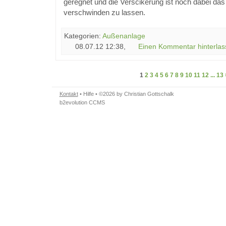
geregnet und die Verscikerung ist noch dabei d
verschwinden zu lassen.
Kategorien:
Außenanlage
08.07.12 12:38,
Einen Kommentar hinterlas
1
2
3
4
5
6
7
8
9
10
11
12
...
13
Kontakt
•
Hilfe
• ©2026 by Christian Gottschalk
b2evolution CCMS