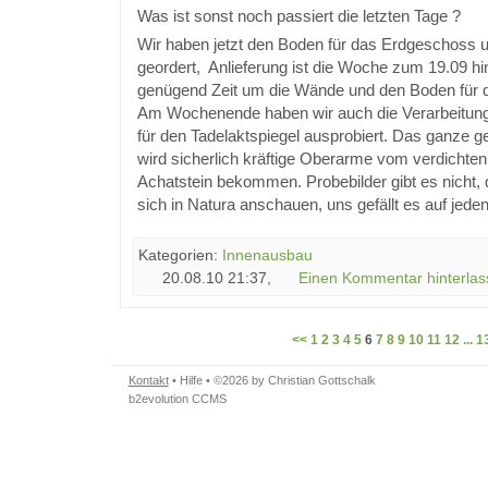
Was ist sonst noch passiert die letzten Tage ?
Wir haben jetzt den Boden für das Erdgeschoss
geordert, Anlieferung ist die Woche zum 19.09 hi
genügend Zeit um die Wände und den Boden für d
Am Wochenende haben wir auch die Verarbeitun
für den Tadelaktspiegel ausprobiert. Das ganze ge
wird sicherlich kräftige Oberarme vom verdichte
Achatstein bekommen. Probebilder gibt es nich
sich in Natura anschauen, uns gefällt es auf jede
Kategorien:
Innenausbau
20.08.10 21:37,
Einen Kommentar hinterlas
<<
1
2
3
4
5
6
7
8
9
10
11
12
...
1
Kontakt
•
Hilfe
• ©2026 by Christian Gottschalk
b2evolution CCMS