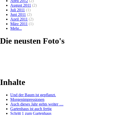
April 2012
(2)
August 2011
(2)
Juli 2011
(1)
Juni 2011
(2)
April 2011
(2)
März 2011
(1)
Mehr...
Die neusten Foto's
Inhalte
Und der Baum ist gepflanzt.
Morgenimpressionen
Auch dieses Jahr gehts weiter ....
Gartenhaus ist auch fertig
Schritt 1 zum Gartenhaus