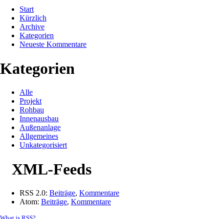
Start
Kürzlich
Archive
Kategorien
Neueste Kommentare
Kategorien
Alle
Projekt
Rohbau
Innenausbau
Außenanlage
Allgemeines
Unkategorisiert
XML-Feeds
RSS 2.0:
Beiträge
,
Kommentare
Atom:
Beiträge
,
Kommentare
What is RSS?