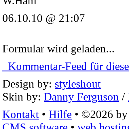
W.Hanf
06.10.10 @ 21:07
Formular wird geladen...
Kommentar-Feed für diese
Design by:
styleshout
Skin by:
Danny Ferguson
/
Kontakt
•
Hilfe
• ©2026 by 
CMS software
•
web hostin